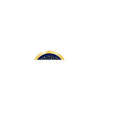
Impressum​
Datenschutz
Forschungsstelle
für Transkulturelles Denken
und Interkulturelles Handeln
Univ.-Prof. Dr. Dr. h.c. Hamid R. Braun