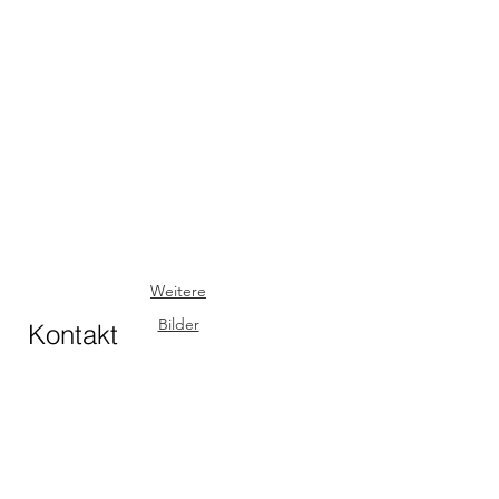
Weitere
Bilder
Kontakt
​​Forschungsstelle
für
Transkulturelles Denken
und Interkulturelles Handeln