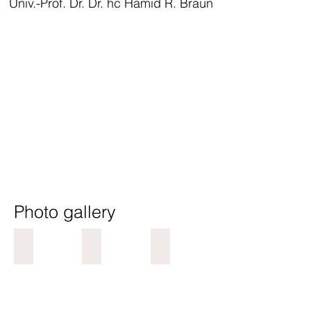
Univ.-Prof. Dr. Dr. hc Hamid R. Braun
Photo gallery
Mit Prof. Dipl.-Ing. P. Gerdsen
Mit Prof. Dr. Hermann-Josef Scheidgen
Prof. Dipl.-Ing. P. Gerdsen